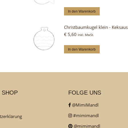
In den Warenkorb
Christbaumkugel klein - Keksaus
€
5,60
inkl. MwSt.
In den Warenkorb
 SHOP
FOLGE UNS
@MimiMandl
#mimimandl
tzerklärung
@mimimandl