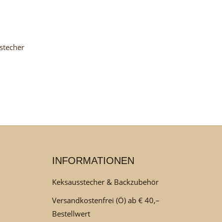
stecher
INFORMATIONEN
Keksausstecher & Backzubehör
Versandkostenfrei (Ö) ab € 40,–
Bestellwert