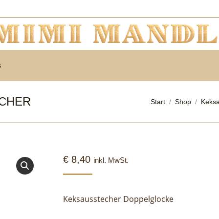
s
ECHER
Sie befinden sich h
Start
Shop
Keksa
€
8,40
inkl. MwSt.
Keksausstecher Doppelglocke