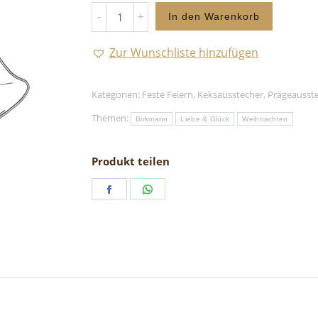
Doppelglocke
In den Warenkorb
-
Keksausstecher
Zur Wunschliste hinzufügen
quantity
Kategorien:
Feste Feiern
,
Keksausstecher
,
Prägeausst
Themen:
Birkmann
Liebe & Glück
Weihnachten
Produkt teilen
Share
Share
on
on
Facebook
WhatsApp