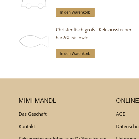
In den Warenkorb
Christenfisch groß - Keksausstecher
€
3,90
inkl. MwSt.
In den Warenkorb
MIMI MANDL
ONLINE
Das Geschäft
AGB
Kontakt
Datenschu
Keksausstecher Infos zum Drüberstreuen
Lieferung