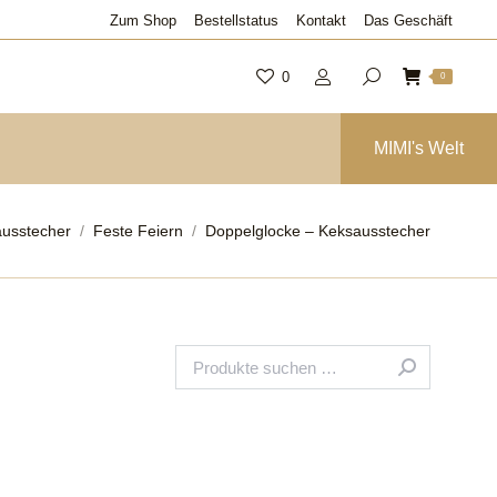
Zum Shop
Bestellstatus
Kontakt
Das Geschäft
0
0
MIMI's Welt
ier:
usstecher
Feste Feiern
Doppelglocke – Keksausstecher