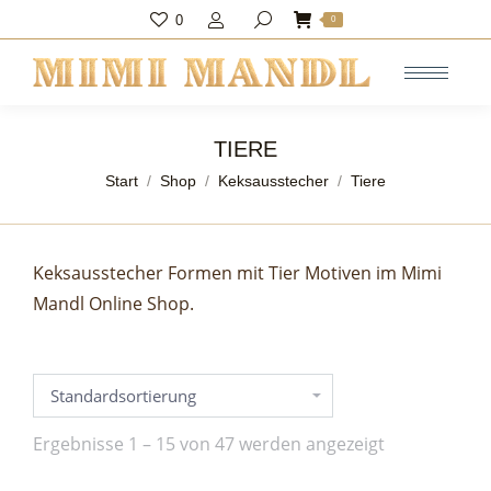
0
Search:
0
TIERE
Sie befinden sich hier:
Start
Shop
Keksausstecher
Tiere
Keksausstecher Formen mit Tier Motiven im Mimi
Mandl Online Shop.
Ergebnisse 1 – 15 von 47 werden angezeigt