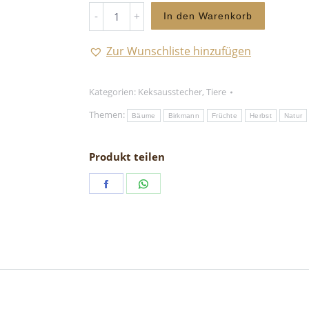
Eichhörnchen
In den Warenkorb
-
Keksausstecher
Zur Wunschliste hinzufügen
quantity
Kategorien:
Keksausstecher
,
Tiere
Themen:
Bäume
Birkmann
Früchte
Herbst
Natur
Produkt teilen
Share
Share
on
on
Facebook
WhatsApp