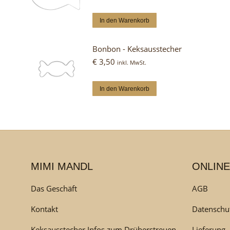
In den Warenkorb
Bonbon - Keksausstecher
€
3,50
inkl. MwSt.
In den Warenkorb
MIMI MANDL
ONLINE
Das Geschäft
AGB
Kontakt
Datenschu
Keksausstecher Infos zum Drüberstreuen
Lieferung