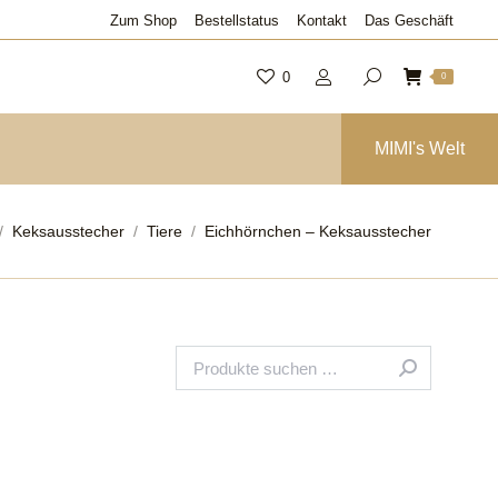
Zum Shop
Bestellstatus
Kontakt
Das Geschäft
0
0
MIMI's Welt
 sich hier:
Keksausstecher
Tiere
Eichhörnchen – Keksausstecher