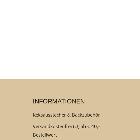
INFORMATIONEN
Keksausstecher & Backzubehör
Versandkostenfrei (Ö) ab € 40,–
Bestellwert