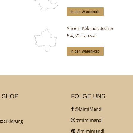
In den Warenkorb
Ahorn -Keksausstecher
€
4,30
inkl. MwSt.
In den Warenkorb
 SHOP
FOLGE UNS
@MimiMandl
#mimimandl
tzerklärung
@mimimandl