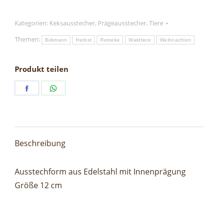
Keksausstecher
quantity
Kategorien:
Keksausstecher
,
Prägeausstecher
,
Tiere
Themen:
Birkmann
Herbst
Reineke
Waldtiere
Weihnachten
Produkt teilen
Share
Share
on
on
Facebook
WhatsApp
Beschreibung
Ausstechform aus Edelstahl mit Innenprägung
Größe 12 cm