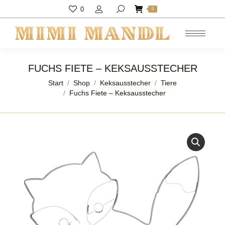
0
Search:
0
FUCHS FIETE – KEKSAUSSTECHER
Sie befinden sich hier:
Start
Shop
Keksausstecher
Tiere
Fuchs Fiete – Keksausstecher