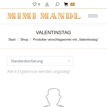
0
Search:
0
VALENTINSTAG
Sie befinden sich hier:
Start
Shop
Produkte verschlagwortet mit „Valentinstag“
Alle 6 Ergebnisse werden angezeigt