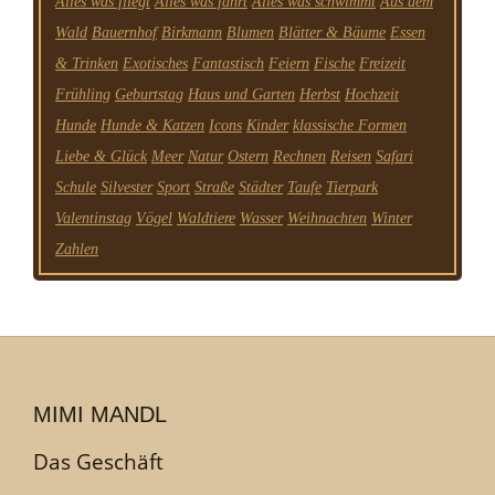
Alles was fliegt
Alles was fährt
Alles was schwimmt
Aus dem
Wald
Bauernhof
Birkmann
Blumen
Blätter & Bäume
Essen
& Trinken
Exotisches
Fantastisch
Feiern
Fische
Freizeit
Frühling
Geburtstag
Haus und Garten
Herbst
Hochzeit
Hunde
Hunde & Katzen
Icons
Kinder
klassische Formen
Liebe & Glück
Meer
Natur
Ostern
Rechnen
Reisen
Safari
Schule
Silvester
Sport
Straße
Städter
Taufe
Tierpark
Valentinstag
Vögel
Waldtiere
Wasser
Weihnachten
Winter
Zahlen
MIMI MANDL
Das Geschäft