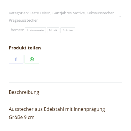
quantity
Kategorien:
Feste Feiern
,
Ganzjahres Motive
,
Keksausstecher
,
Prägeausstecher
Themen:
Instrumente
Musik
Städter
Produkt teilen
Share
Share
on
on
Facebook
WhatsApp
Beschreibung
Ausstecher aus Edelstahl mit Innenprägung
Größe 9 cm