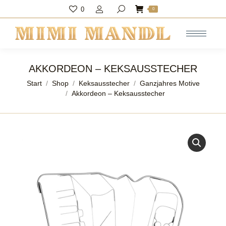
0
Search:
0
AKKORDEON – KEKSAUSSTECHER
Sie befinden sich hier:
Start
Shop
Keksausstecher
Ganzjahres Motive
Akkordeon – Keksausstecher