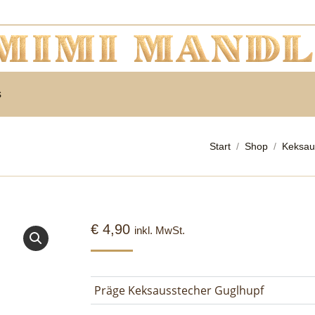
s
Sie befinden sich hi
Start
Shop
Keksau
€
4,90
inkl. MwSt.
Präge Keksausstecher Guglhupf