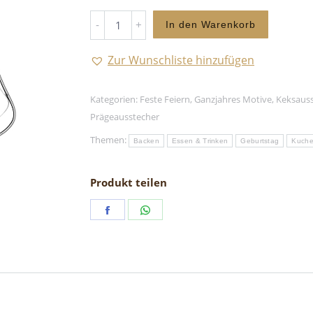
Guglhupf
In den Warenkorb
-
Keksausstecher
Zur Wunschliste hinzufügen
quantity
Kategorien:
Feste Feiern
,
Ganzjahres Motive
,
Keksaus
Prägeausstecher
Themen:
Backen
Essen & Trinken
Geburtstag
Kuche
Produkt teilen
Share
Share
on
on
Facebook
WhatsApp