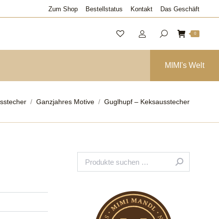
Zum Shop
Bestellstatus
Kontakt
Das Geschäft
0
MIMI's Welt
er:
sstecher
Ganzjahres Motive
Guglhupf – Keksausstecher