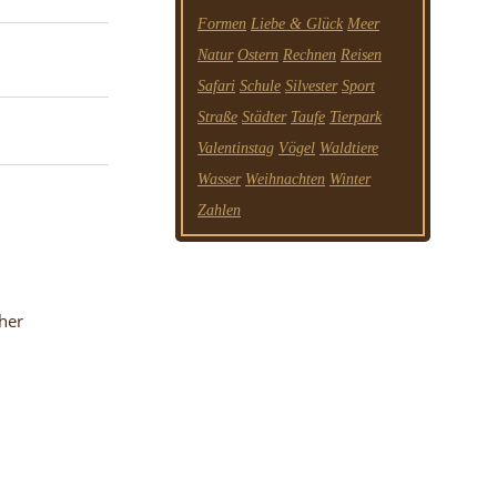
Formen
Liebe & Glück
Meer
Natur
Ostern
Rechnen
Reisen
Safari
Schule
Silvester
Sport
Straße
Städter
Taufe
Tierpark
Valentinstag
Vögel
Waldtiere
Wasser
Weihnachten
Winter
Zahlen
her