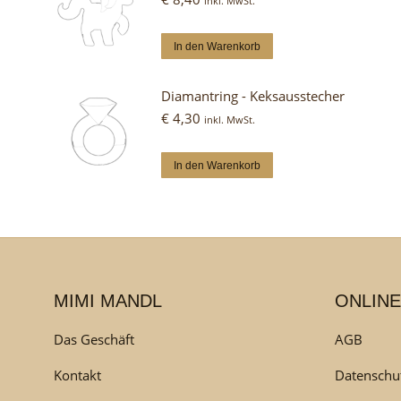
inkl. MwSt.
In den Warenkorb
Diamantring - Keksausstecher
€
4,30
inkl. MwSt.
In den Warenkorb
MIMI MANDL
ONLINE
Das Geschäft
AGB
Kontakt
Datenschu