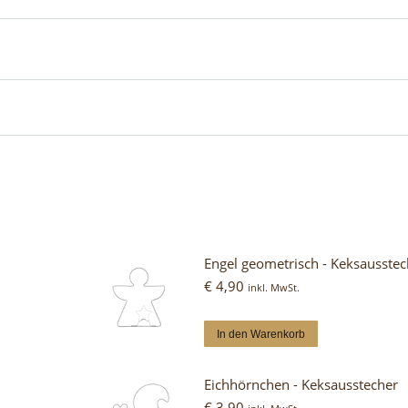
Engel geometrisch - Keksausstec
€
4,90
inkl. MwSt.
In den Warenkorb
Eichhörnchen - Keksausstecher
€
3,90