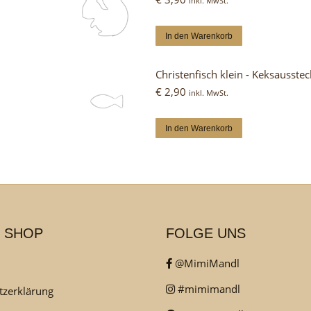
inkl. MwSt.
In den Warenkorb
Christenfisch klein - Keksausste
€
2,90
inkl. MwSt.
In den Warenkorb
 SHOP
FOLGE UNS
@MimiMandl
#mimimandl
tzerklärung