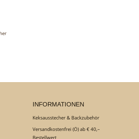
cher
INFORMATIONEN
Keksausstecher & Backzubehör
Versandkostenfrei (Ö) ab € 40,–
Bestellwert