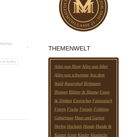
stecher
,
THEMENWELT
n & Kaffee
Alles was fliegt
Alles was fährt
Alles was schwimmt
Aus dem
Wald
Bauernhof
Birkmann
Blumen
Blätter & Bäume
Essen
& Trinken
Exotisches
Fantastisch
Feiern
Fische
Freizeit
Frühling
Geburtstag
Haus und Garten
Herbst
Hochzeit
Hunde
Hunde &
Katzen
Icons
Kinder
klassische